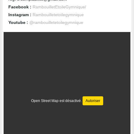
Facebook :
RambouilletEtoileGymnique/
Instagram :
Rambouilletetoilegymnique
Youtube :
@rambouilletetoilegymnique
Open Street Map est désactivé.
Autoriser