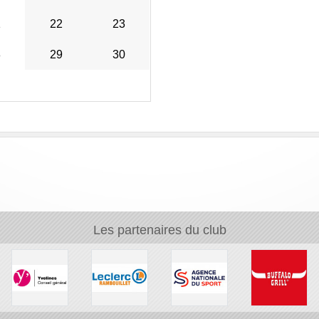
1
22
23
8
29
30
Les partenaires du club