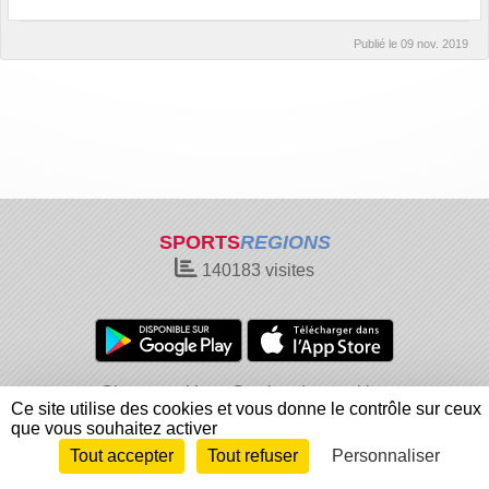
Publié le
09 nov. 2019
SPORTS
REGIONS
140183
visites
Charte cookies
Gestion des cookies
Ce site utilise des cookies et vous donne le contrôle sur ceux
Informations légales
Signaler un contenu inapproprié
que vous souhaitez activer
Tout accepter
Tout refuser
Personnaliser
Envie de participer ?
Connexion