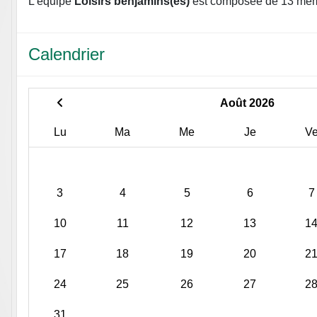
L'équipe
Loisirs benjamins(es)
est composée de 13 me
Calendrier
Août 2026
Lu
Ma
Me
Je
V
3
4
5
6
7
10
11
12
13
1
17
18
19
20
2
24
25
26
27
2
31