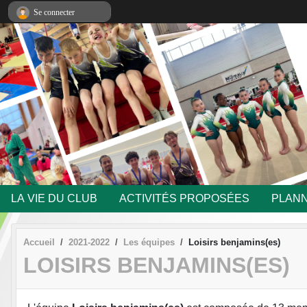
Panneau de gestion des cookies
Se connecter
LA VIE DU CLUB
ACTIVITÉS PROPOSÉES
PLANN
Accueil
2021-2022
Les équipes
Loisirs benjamins(es)
LOISIRS BENJAMINS(ES)