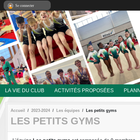
Panneau de gestion des cookies
Se connecter
LA VIE DU CLUB
ACTIVITÉS PROPOSÉES
PLANN
Accueil
2023-2024
Les équipes
Les petits gyms
LES PETITS GYMS