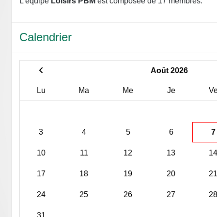
L'équipe
Loisirs PBM
est composée de 17 membres.
Calendrier
Août 2026
Lu
Ma
Me
Je
V
3
4
5
6
7
10
11
12
13
1
17
18
19
20
2
24
25
26
27
2
31