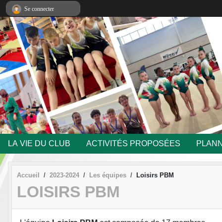
Panneau de gestion des cookies
Se connecter
LA VIE DU CLUB
ACTIVITÉS PROPOSÉES
PLANN
Accueil
2023-2024
Les équipes
Loisirs PBM
LOISIRS PBM