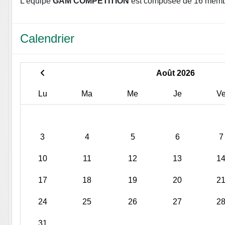
L'équipe
GAM COMPETITION
est composée de 16 memb
Calendrier
Août 2026
Lu
Ma
Me
Je
V
3
4
5
6
7
10
11
12
13
1
17
18
19
20
2
24
25
26
27
2
31