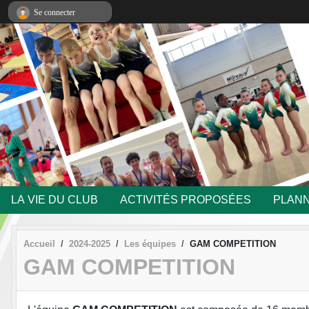
Panneau de gestion des cookies
Se connecter
LA VIE DU CLUB
ACTIVITÉS PROPOSÉES
PLANN
Accueil
2024-2025
Les équipes
GAM COMPETITION
GAM COMPETITION