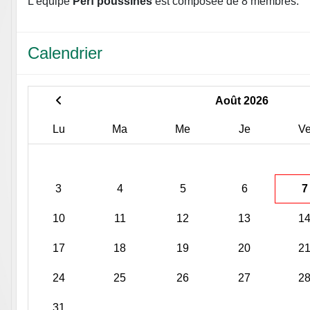
L'équipe
Perf poussines
est composée de 8 membres.
Calendrier
Août 2026
Lu
Ma
Me
Je
V
3
4
5
6
7
10
11
12
13
1
17
18
19
20
2
24
25
26
27
2
31