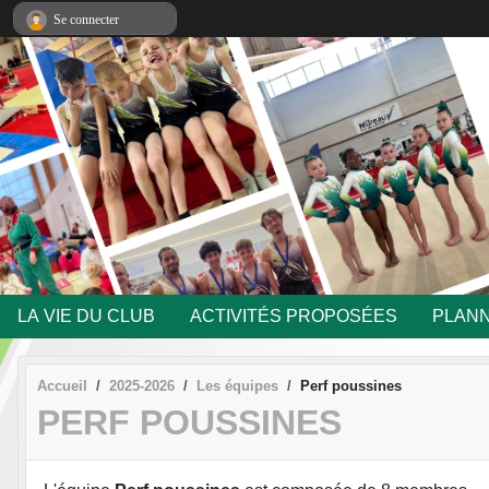
Panneau de gestion des cookies
Se connecter
LA VIE DU CLUB
ACTIVITÉS PROPOSÉES
PLANN
Accueil
2025-2026
Les équipes
Perf poussines
PERF POUSSINES