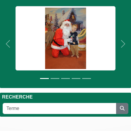
Précedent
Sui
RECHERCHE