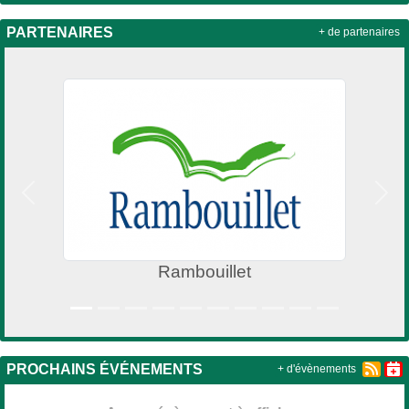
PARTENAIRES
+ de partenaires
Précedent
Suiv
Rambouillet
PROCHAINS ÉVÉNEMENTS
+ d'évènements