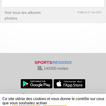
Voir tous les albums
Publié le
07 mai 2022
photos
SPORTS
REGIONS
140300
visites
Charte cookies
Gestion des cookies
Ce site utilise des cookies et vous donne le contrôle sur ceux
Informations légales
Signaler un contenu inapproprié
que vous souhaitez activer